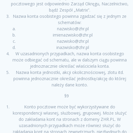
pocztowego jest odpowiednio Zarząd Okręgu, Naczelnictwo,
bądź Zespół „Matrix”.
Nazwa konta osobistego powinna zgadzać się z jednym ze
schematów:
nazwisko@zhr.pl
imienazwisko@zhr.pl
nazwisko@zhr.pl
inazwisko@zhr.pl
W uzasadnionych przypadkach, nazwa konta osobistego
może odbiegać od schematu, ale w dalszym ciągu powinna
jednoznacznie określać właściciela konta.
Nazwa konta jednostki, akcji okolicznościowej, zlotu itd.
powinna jednoznacznie określać jednostkę/akcję do której
należy dane konto.
§9
Konto pocztowe może być wykorzystywane do
korespondencji własnej, służbowej, grupowej. Może służyć
do zakładania kont na stronach z domeny ZHR.PL. W
uzasadnionych przypadkach może również służyć do
zakładania kont na stronach zewnętrznych, niezbędnych do