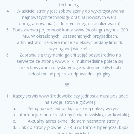
technologii.
Właściciel strony jest zobowiązany do wykorzystywania
najnowszych technologii oraz najnowszych wersji
oprogramowania (tj. do regularnego aktualizowania).
Podstawowa pojemność konta www (hostingu) wynosi 200
MB. W określonych i uzasadnionych przypadkach,
administrator serwera może zwiększyć podany limit do
wymaganej wielkości.
Zabrania się trzymania galerii zdjęć bezpośrednio na
serwerze ze stroną www. Pliki multimedialne poleca się
przechowywać na dysku google w domenie @zhr.pl i
udostępniać poprzez odpowiednie pluginy.
§5
Każdy serwis www środowiska czy jednostki musi posiadać
na swojej stronie głównej:
Pełną nazwę jednostki, do której należy witryna
Informację o autorze strony (imię, nazwisko, ew. kontakt)
Aktualny adres e-mail do administratora strony
Link do strony głównej ZHR-u (w formie hiperłącza, bądź
ikonki/przycisku)