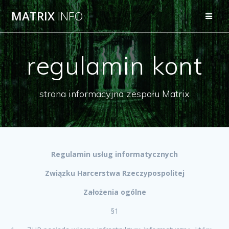
Przejdź
MATRIX
INFO
do
treści
regulamin kont
strona informacyjna zespołu Matrix
Regulamin usług informatycznych
Związku Harcerstwa Rzeczypospolitej
Założenia ogólne
§1