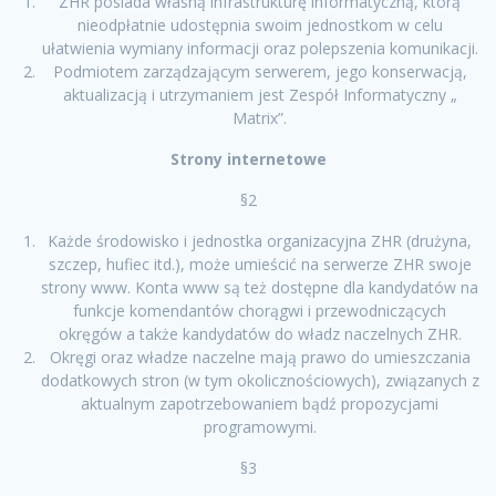
ZHR posiada własną infrastrukturę informatyczną, którą
nieodpłatnie udostępnia swoim jednostkom w celu
ułatwienia wymiany informacji oraz polepszenia komunikacji.
Podmiotem zarządzającym serwerem, jego konserwacją,
aktualizacją i utrzymaniem jest Zespół Informatyczny „
Matrix”.
Strony internetowe
§2
Każde środowisko i jednostka organizacyjna ZHR (drużyna,
szczep, hufiec itd.), może umieścić na serwerze ZHR swoje
strony www. Konta www są też dostępne dla kandydatów na
funkcje komendantów chorągwi i przewodniczących
okręgów a także kandydatów do władz naczelnych ZHR.
Okręgi oraz władze naczelne mają prawo do umieszczania
dodatkowych stron (w tym okolicznościowych), związanych z
aktualnym zapotrzebowaniem bądź propozycjami
programowymi.
§3