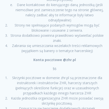
Dane kontaktowe do kierującego daną jednostką (jeśli
niemożliwe jest zamieszczenie tego na stronie głównej,
należy zadbać aby te informacje były łatwo
odnajdywalne)
Strony nie spełniające podanych wymogów mogą być
blokowane i usuwane z serwera.
Strona dodatkowo powinna prawidłowo wyświetlać polskie
znaki.
Zabrania się umieszczania wszelakich treści reklamowych
(wyjątkiem są banery o tematyce harcerskiej)
Konta pocztowe @zhr.pl
§6
Skrzynki pocztowe w domenie zhr.pl są przeznaczone dla
instruktorek i instruktorów ZHR, harcerzy starszych
(pełniących określone funkcje) oraz w uzasadnionych
przypadkach każdego innego harcerza ZHR
Każda jednostka organizacyjna ZHR może posiadać swoją
skrzynkę pocztową.
Dopuszcza się tworzenie dodatkowych skrzynek