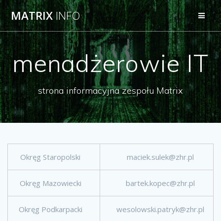
Przejdź
MATRIX
INFO
do
treści
menadżerowie IT
strona informacyjna zespołu Matrix
Okręg Staropolski
maciek.sulek@zhr.pl
Okręg Mazowiecki
bartek.kopec@zhr.pl
Okręg Podkarpacki
wesolowski.patryk@zhr.pl