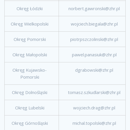
Okręg Łódzki
norbert.gawronski@zhr.pl
Okręg Wielkopolski
wojciech.biegala@zhr.pl
Okręg Pomorski
piotrpszczolinski@zhr.pl
Okręg Małopolski
pawel.panasiuk@zhr.pl
Okręg Kujawsko-
dgrabowski@zhr.pl
Pomorski
Okręg Dolnośląski
tomasz.szkudlarski@zhr.pl
Okręg Lubelski
wojciech.drag@zhr.pl
Okręg Górnośląski
michal.topolski@zhr.pl